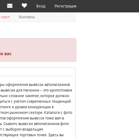
Вход
Регистрация
-лист
Контакты
я вас
ры оформления вывесок автомагазинов
вывески для магазина – это кропотливое
льно сложное занятие, которое должно
иться с учетом современных тенденций
етинге и уровня конкуренции в
тном рыночном секторе. Каталоги с фото
тов оформления вывесок тоже вам в
. Скажем, вывески автомагазинов фото
т с выбором владельцам
тствующих торговых точек. Здесь вы