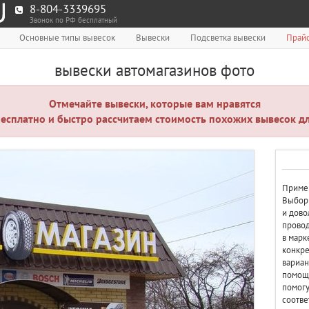
8-804-3339695
Звонок по РФ бесплатный
Основные типы вывесок
Вывески
Подсветка вывески
Прайс
вывески автомагазинов фото
Отмечайте вывески, которые вам нравятся
есплатно и быстро рассчитаем стоимость похожих вывесок дл
Приме
Выбор 
и дово
провод
в марк
конкре
вариан
помощь
помогу
соотве