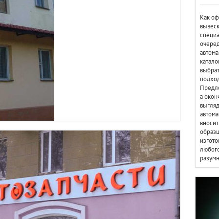
Как оф
вывеск
специа
очеред
автома
катало
выбрат
подход
Предло
а окон
выгляд
автома
вносит
образ
изгото
любого
разум