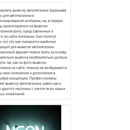
ормить вывеску автомагазина Заказывая
у для автомагазина в
лизированной компании, мы в первую
ь ориентируемся на вывески
газинов фото, представленные в
ге на сайте компании. Они помогут
ь тот, что нам покажется наиболее
ящим для вывески автомагазина.
женный вариант можно взять за основу,
чательно вывеска необязательно должна
еть так, как на фото вывески
газина на сайте. Никому не возбраняется
ь свои изменения и дополнения в
цовую концепцию. Профессионалы
вят вывеску автомагазина, равно как и
 другого магазина, с учетом всех наших
ных пожеланий.