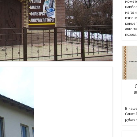
можете
наибо
магази
измене
концеп
автома
пожела
в
В наше
Санкт-
рублей