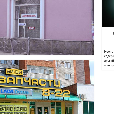
Неонов
содерж
другой
электр