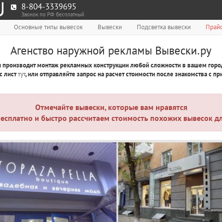
8-804-3339695
Звонок по РФ бесплатный
Основные типы вывесок
Вывески
Подсветка вывески
Прайс
Агенство наружной рекламы Вывески.ру
и производит монтаж рекламных конструкции любой сложности в вашем городе
с лист
тут
, или отправляйте запрос на расчет стоимости после знакомства с п
Отмечайте вывески, которые вам нравятся
есплатно и быстро рассчитаем стоимость похожих вывесок дл