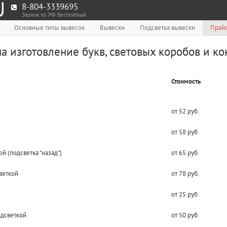
8-804-3339695
Звонок по РФ бесплатный
Основные типы вывесок
Вывески
Подсветка вывески
Прайс
а изготовление букв, световых коробов и ко
Стоимость
от 52 руб.
от 58 руб.
 (подсветка "назад")
от 65 руб.
веткой
от 78 руб.
от 25 руб.
одсветкой
от 50 руб.