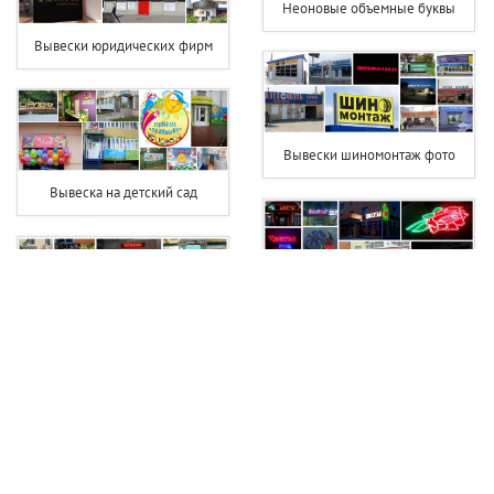
Неоновые объемные буквы
Вывески юридических фирм
Вывески шиномонтаж фото
Вывеска на детский сад
Светодиодная вывеска цветы
Вывеска чай кофе
Вывеска хозтовары
Вывеска фотостудии