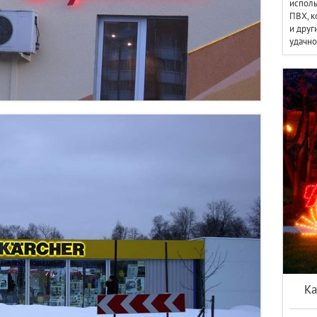
исполь
ПВХ, к
и друг
удачно
Ка