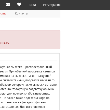
Вход
Регистрация
-лист
Контакты
я вас
журная вывеска – распространенный
вески. При обычной подсветке светятся
имволы на вывеске, на контражурной
е символ темный, подсветка из-за него.
образом вечером такие вывески выгодно
ются. Контражурную подсветку обычно
зуют для ночных клубов, известных
в. Но также такая подсветка хорошо
смотреться и на фасадах офисных
, автосалонах. Для изготовления