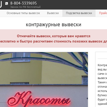
8-804-3339695
Звонок по РФ бесплатный
Основные типы вывесок
Вывески
Подсветка вывески
Прайс
контражурные вывески
Отмечайте вывески, которые вам нравятся
есплатно и быстро рассчитаем стоимость похожих вывесок дл
Контра
вид вы
сами с
вывеск
Таким 
отлича
исполь
бутико
будет 
зданий