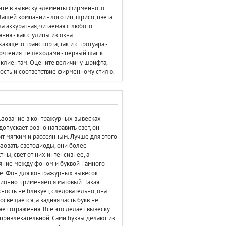
те в вывеску элементы фирменного
Вашей компании - логотип, шрифт, цвета.
а аккуратная, читаемая с любого
яния - как с улицы из окна
ающего транспорта, так и с тротуара -
очтения пешеходами - первый шаг к
клиентам. Оцените величину шрифта,
ость и соответствие фирменному стилю.
зование в контражурных вывесках
допускает ровно направить свет, он
т мягким и рассеянным. Лучше для этого
зовать светодиоды, они более
тны, свет от них интенсивнее, а
яние между фоном и буквой намного
. Фон для контражурных вывесок
ионно применяется матовый. Такая
ность не бликует, следовательно, она
освещается, а задняя часть букв не
яет отражения. Все это делает вывеску
привлекательной. Сами буквы делают из