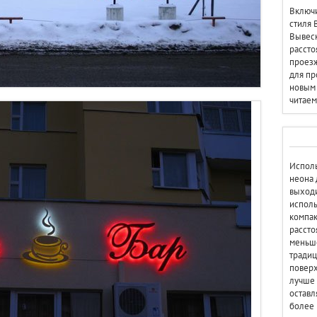
Включи
стиля 
Вывеск
рассто
проезж
для пр
новым 
читаем
Исполь
неона 
выходи
исполь
компак
рассто
меньше
традиц
поверх
лучше 
оставл
более 