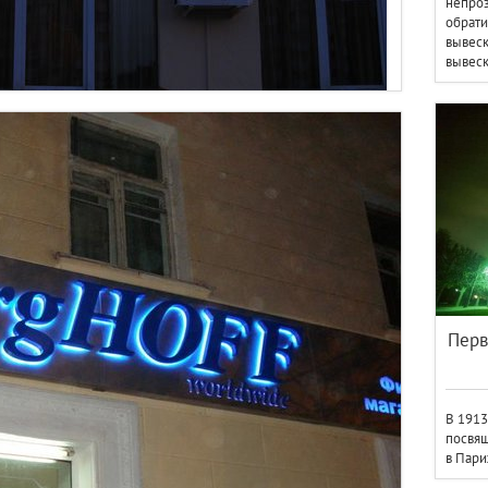
непроз
обрати
вывеск
вывеск
Перв
В 1913
посвящ
в Пари