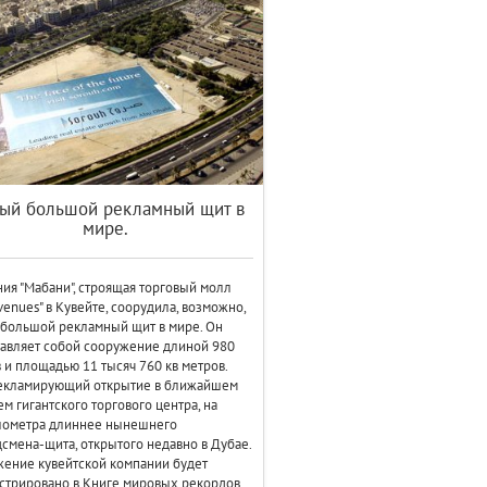
ый большой рекламный щит в
мире.
ия "Мабани", строящая торговый молл
venues" в Кувейте, соорудила, возможно,
большой рекламный щит в мире. Он
авляет собой сооружение длиной 980
 и площадью 11 тысяч 760 кв метров.
рекламирующий открытие в ближайшем
м гигантского торгового центра, на
лометра длиннее нынешнего
смена-щита, открытого недавно в Дубае.
ение кувейтской компании будет
стрировано в Книге мировых рекордов