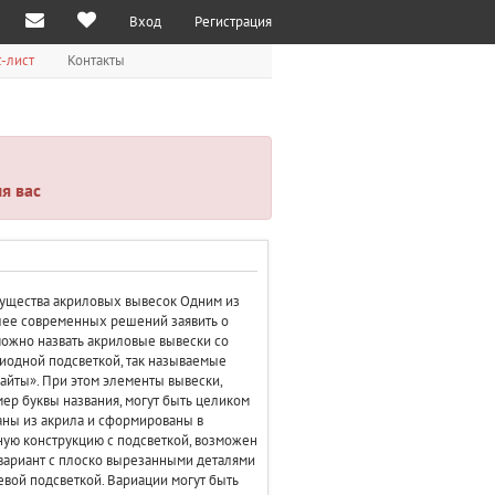
Вход
Регистрация
-лист
Контакты
я вас
ущества акриловых вывесок Одним из
ее современных решений заявить о
можно назвать акриловые вывески со
иодной подсветкой, так называемые
айты». При этом элементы вывески,
ер буквы названия, могут быть целиком
ны из акрила и сформированы в
ую конструкцию с подсветкой, возможен
вариант с плоско вырезанными деталями
евой подсветкой. Вариации могут быть