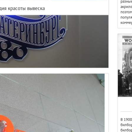
разные
акрило
дия красоты вывеска
поэтом
популя
коммер
В 1900
билбор
билбор