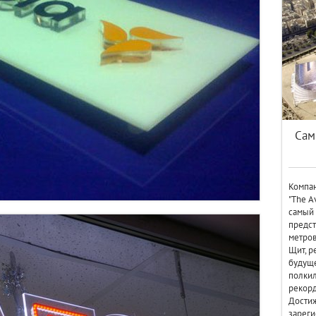
Сам
Компан
"The A
самый 
предст
метров
Щит, 
будуще
полки
рекорд
Достиж
зареги