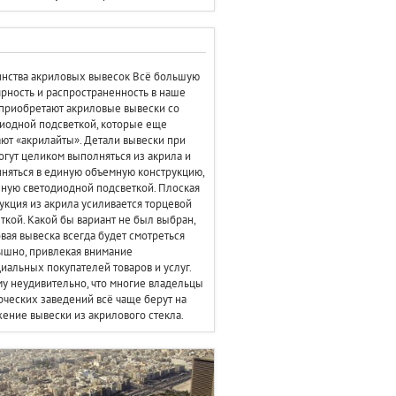
нства акриловых вывесок Всё большую
рность и распространенность в наше
приобретают акриловые вывески со
иодной подсветкой, которые еще
ют «акрилайты». Детали вывески при
огут целиком выполняться из акрила и
няться в единую объемную конструкцию,
ную светодиодной подсветкой. Плоская
укция из акрила усиливается торцевой
ткой. Какой бы вариант не был выбран,
вая вывеска всегда будет смотреться
ышно, привлекая внимание
иальных покупателей товаров и услуг.
у неудивительно, что многие владельцы
ческих заведений всё чаще берут на
ение вывески из акрилового стекла.