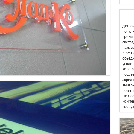
Достои
популя
время 
светод
называ
этом м
объеди
усилен
констр
подсве
акрило
выигр
потенц
Поэтом
коммер
вооруж