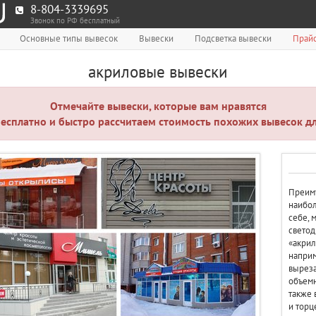
8-804-3339695
Звонок по РФ бесплатный
Основные типы вывесок
Вывески
Подсветка вывески
Прайс
акриловые вывески
Отмечайте вывески, которые вам нравятся
есплатно и быстро рассчитаем стоимость похожих вывесок дл
Преим
наибол
себе, 
светод
«акрил
наприм
выреза
объемн
также 
и торц