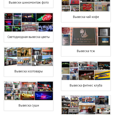
Вывески шиномонтаж фото
Вывеска чай кофе
Светодиодная вывеска цветы
Вывеска тсж
Вывеска хозтовары
Вывеска фитнес клуба
Вывеска суши