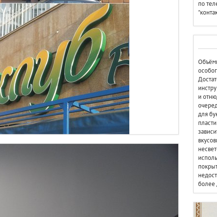
по тел
"конта
Объём
особог
Достат
инстру
и отню
очеред
для бу
пласти
зависи
вкусов
несвет
исполь
покрыт
недост
более 