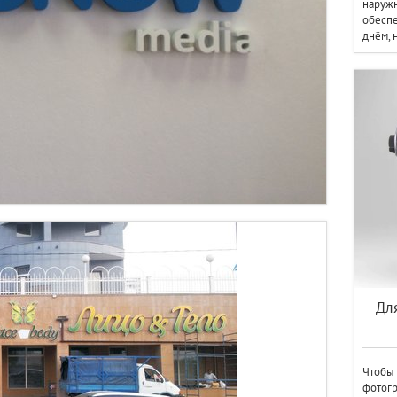
наружн
обеспе
днём, 
Дл
Чтобы 
фотогр