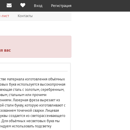
Вход
Регистрация
-лист
Контакты
я вас
стве материала изготовления объёмных
овых букв используется высокопрочная
еющая сталь с золотым, серебренным,
вым, стальным или прочими
ниями. Лазерная фреза вырезает из
ой стали букву, которую изготавливают с
зованием точечной сварки. Лицевая
буквы создается из светорассеивающего
. Для объёмных несветовых букв мы
ндуем использовать подсветку