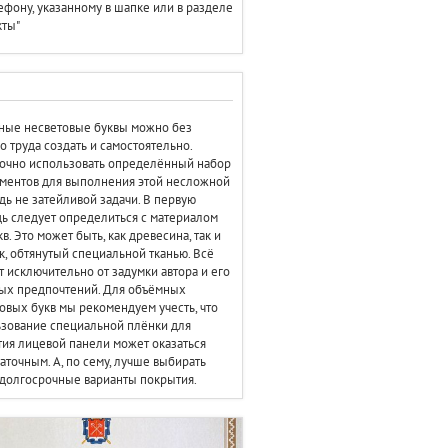
ефону, указанному в шапке или в разделе
кты"
ные несветовые буквы можно без
о труда создать и самостоятельно.
очно использовать определённый набор
ментов для выполнения этой несложной
дь не затейливой задачи. В первую
ь следует определиться с материалом
кв. Это может быть, как древесина, так и
к, обтянутый специальной тканью. Всё
т исключительно от задумки автора и его
ых предпочтений. Для объёмных
овых букв мы рекомендуем учесть, что
зование специальной плёнки для
ия лицевой панели может оказаться
аточным. А, по сему, лучше выбирать
долгосрочные варианты покрытия.