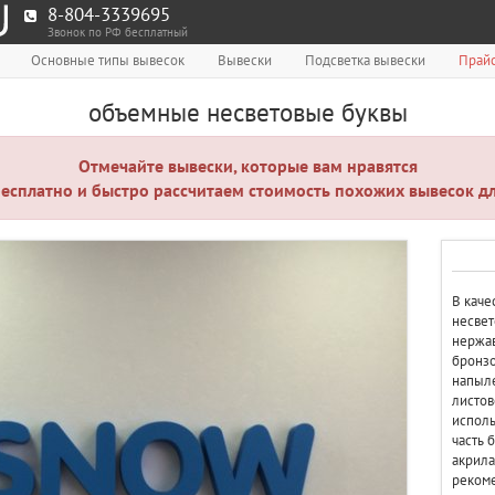
8-804-3339695
Звонок по РФ бесплатный
Основные типы вывесок
Вывески
Подсветка вывески
Прайс
объемные несветовые буквы
Отмечайте вывески, которые вам нравятся
есплатно и быстро рассчитаем стоимость похожих вывесок дл
В каче
несвет
нержав
бронзо
напыле
листов
исполь
часть 
акрила
рекоме