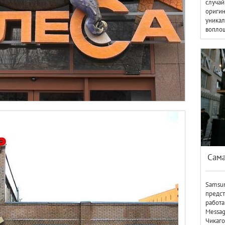
случай
оригин
уникал
вопло
Сам
Samsun
предст
работ
Messag
Чикаго