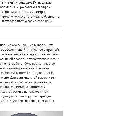
ным в книгу рекордов Гиннеса, как
большой в мире сотовый телефон.
ы аппарата: 4,57 на 3,96 метра.
ательно то, что с него можно бесплатно
ь и отправлять текстовые сообщени
иодные оригинальные вывески - это
ее эффективный и наименее затратный
т привлечения внимания потенциальных
ов. Такой способ не требует сложного, к
е не потребляет большое количество
и, что нельзя сказать за объёмные
ые короба. К тому же, это достаточно
ально. Для оригинальной вывески мы
ндуем использовать крепление из
х сплавов металла, потому как
укция вывески с использованием
иодов достаточно хрупка и требует
ьного изучения способов крепления.