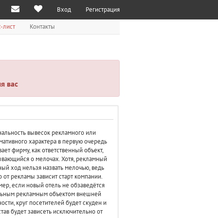
Вход
Регистрация
-лист
Контакты
я вас
альность вывесок рекламного или
ативного характера в первую очередь
ает фирму, как ответственный объект,
вающийся о мелочах. Хотя, рекламный
ый ход нельзя назвать мелочью, ведь
 от рекламы зависит старт компании.
ер, если новый отель не обзаведётся
льным рекламным объектом внешней
ости, круг посетителей будет скуден и
став будет зависеть исключительно от