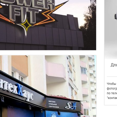
Дл
Чтобы 
фотогр
по тел
"конта