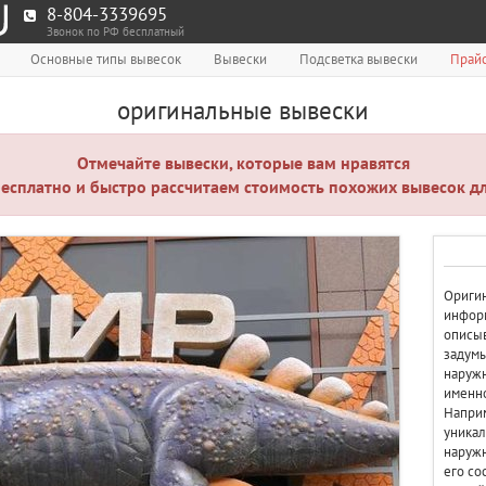
8-804-3339695
Звонок по РФ бесплатный
Основные типы вывесок
Вывески
Подсветка вывески
Прайс
оригинальные вывески
Отмечайте вывески, которые вам нравятся
есплатно и быстро рассчитаем стоимость похожих вывесок дл
Оригин
информ
описыв
задумы
наружн
именно
Наприм
уника
наружн
его со