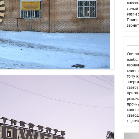
внесен
самый 
Размер
Примеч
звонит
Светод
наибол
вариан
клиент
тому ж
энерги
светов
оригин
рекоме
прочны
констр
светод
тщател