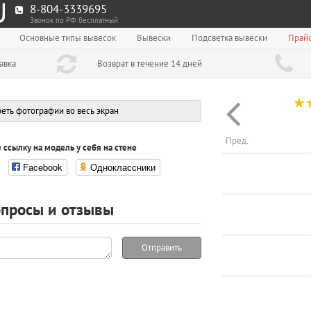
8-804-3339695
Звонок по РФ бесплатный
Основные типы вывесок
Вывески
Подсветка вывески
Прайс
авка
Возврат в течение 14 дней
☆
еть фотографии во весь экран
Пред.
 ссылку на модель у себя на стене
Facebook
Одноклассники
просы и отзывы
Отправить