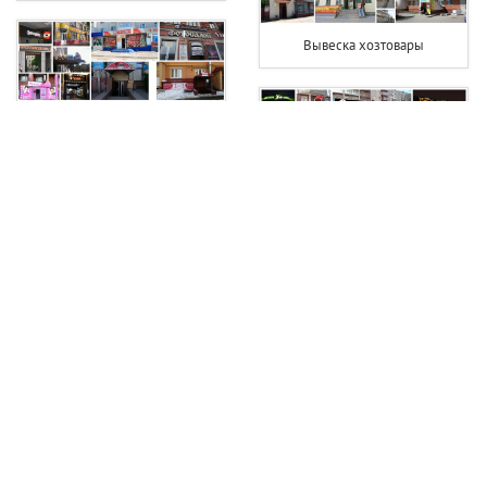
Вывеска хозтовары
Вывеска для фотосалона
Вывеска фитнес клуба
Вывеска фотостудии
Вывески турагентств фото
Вывеска чай кофе
Вывеска на детский сад