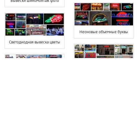
Вывески шиномонтаж фото
Неоновые объемные буквы
Светодиодная вывеска цветы
Вывеска чай кофе
Вывеска фотостудии
Вывеска хозтовары
Вывеска для фотосалона