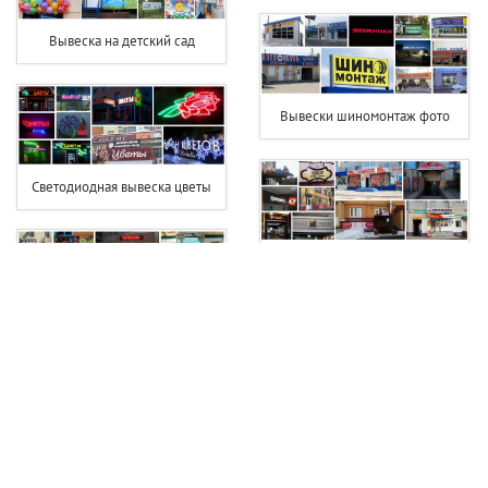
Вывеска на детский сад
Вывески шиномонтаж фото
Светодиодная вывеска цветы
Вывеска фотостудии
Вывеска чай кофе
Вывеска хозтовары
Вывеска тсж