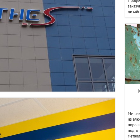
Профес
заказч
дизайн
Металл
из ал
порош
подгот
металл