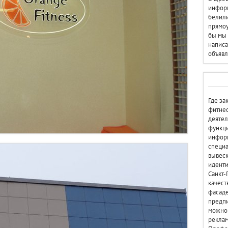
информ
белили
прямоу
бы мы 
написа
объявл
Где за
фитнес
деятел
функци
информ
специа
вывеск
иденти
Санкт-
качест
фасаде
предпи
можно 
реклам