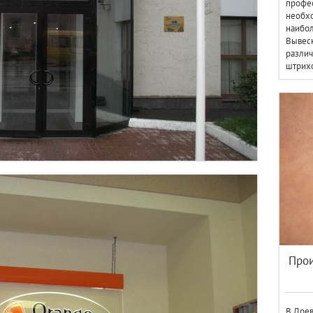
профе
необхо
наибо
Вывеск
разли
штрихо
Прои
В Дре