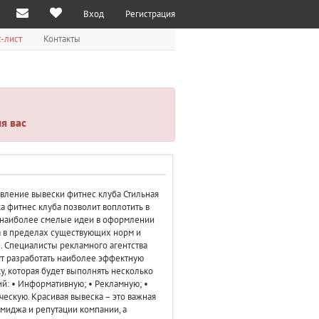
Вход
Регистрация
-лист
Контакты
я вас
вление вывески фитнес клуба Стильная
а фитнес клуба позволит воплотить в
 наиболее смелые идеи в оформлении
 в пределах существующих норм и
. Специалисты рекламного агентства
т разработать наиболее эффектную
у, которая будет выполнять несколько
й: • Информативную; • Рекламную; •
ческую. Красивая вывеска – это важная
имиджа и репутации компании, а