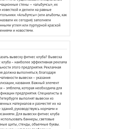
ационные стены — «альбумсы», их
 известкой и делили на равные
гольники. «Альбумсы» (или альбомы, как
назвали их сегодня) заполняли
нными углем или пурпурной краской
ениями и новостями.
казать вывеску фитнес клуба? Вывеска
 клуба – наиболее эффективная реклама
ьности этого предприятия. Рекламная
я должна выполняться, благодаря
ативности вывески – указания
лизации, названия. Важный элемент
и – эмблема, которая необходима для
фикации предприятия. Специалисты в
Петербурге выполнят вывески из
венных материалов и разместят их на
 зданий, руководствуясь нормами и
саниями. Для вывески фитнес клуба
использовать баннеры, световые
ные щиты, стенды, объемные буквы.