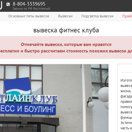
8-804-3339695
Звонок по РФ бесплатный
Основные типы вывесок
Вывески
Подсветка вывески
Прайс
вывеска фитнес клуба
Отмечайте вывески, которые вам нравятся
есплатно и быстро рассчитаем стоимость похожих вывесок дл
Изгото
вывеск
жизнь
фасада
правил
помогу
вывеск
функци
Эстети
часть 