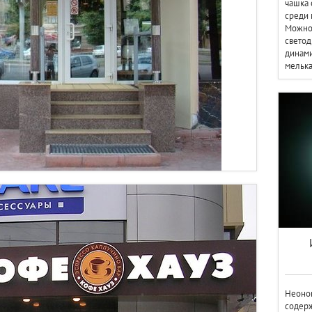
чашка 
среди 
Можно
светод
динами
мелька
Неонов
содерж