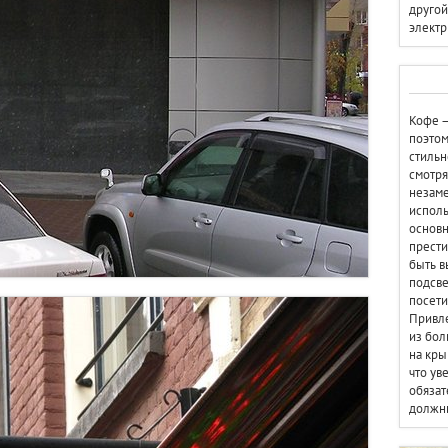
другой
электр
Кофе –
поэтом
стильн
смотря
незаме
исполь
основн
прести
быть в
подсве
посети
Привле
из бол
на кры
что ув
обязат
должны