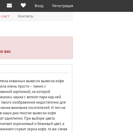
Вход
Регистрация
-лист
Контакты
я вас
мена кованных вывесок вывеска кофе
ела очень просто – панно с
ванной картинкой, на которой
жалась чашка с витком пара над ней.
 такого изображения недостаточно для
чения внимания посетителей. И тем не
в наши дни многие вывески кофе
ят однотипно. При выборе цвета
читают коричневый и бежевый цвет, а
жением служат зерна кофе, та же самая