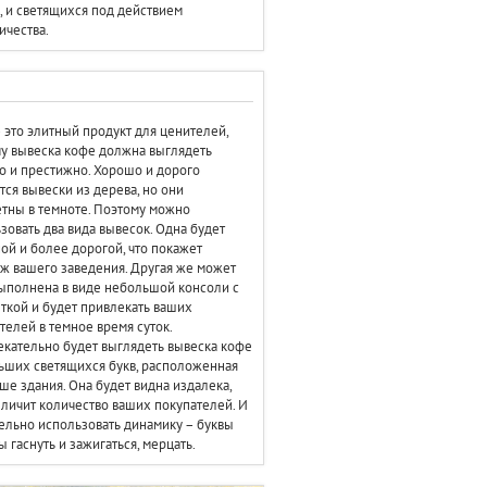
, и светящихся под действием
ичества.
 это элитный продукт для ценителей,
у вывеска кофе должна выглядеть
о и престижно. Хорошо и дорого
тся вывески из дерева, но они
тны в темноте. Поэтому можно
зовать два вида вывесок. Одна будет
ой и более дорогой, что покажет
ж вашего заведения. Другая же может
ыполнена в виде небольшой консоли с
ткой и будет привлекать ваших
телей в темное время суток.
кательно будет выглядеть вывеска кофе
ьших светящихся букв, расположенная
ше здания. Она будет видна издалека,
еличит количество ваших покупателей. И
ельно использовать динамику – буквы
 гаснуть и зажигаться, мерцать.