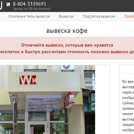
8-804-3339695
Звонок по РФ бесплатный
Основные типы вывесок
Вывески
Подсветка вывески
Прайс
вывеска кофе
Отмечайте вывески, которые вам нравятся
есплатно и быстро рассчитаем стоимость похожих вывесок дл
Во вре
выгляд
нарисо
изобра
Сейчас
привле
менее 
выгляд
предпо
изобра