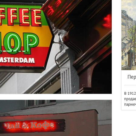
Пер
В 191
продае
парикм