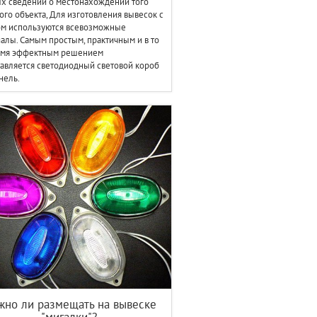
х сведений о местонахождении того
ого объекта, Для изготовления вывесок с
ом используются всевозможные
алы. Самым простым, практичным и в то
емя эффектным решением
авляется светодиодный световой короб
нель.
но ли размещать на вывеске