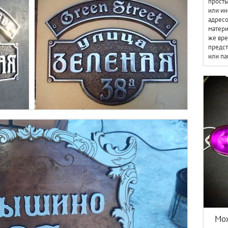
просты
или ин
адрес
матери
же вр
предст
или па
Мож