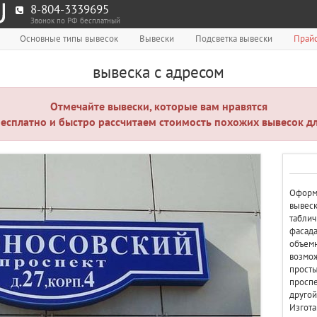
8-804-3339695
Звонок по РФ бесплатный
Основные типы вывесок
Вывески
Подсветка вывески
Прайс
вывеска с адресом
Отмечайте вывески, которые вам нравятся
есплатно и быстро рассчитаем стоимость похожих вывесок дл
Оформ
вывеск
таблич
фасада
объемн
возмо
просты
проспе
другой
Изгота