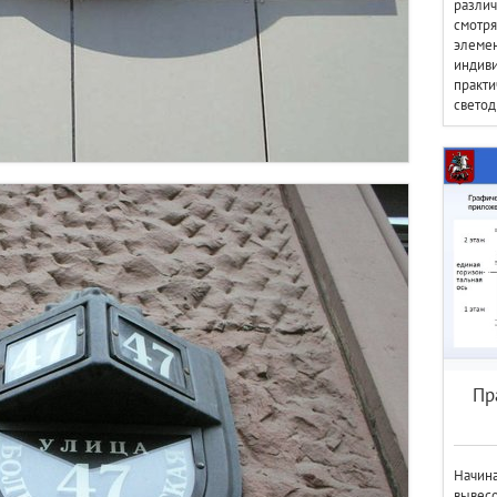
различ
смотря
элемен
индиви
практи
светод
Пр
Начина
вывесо