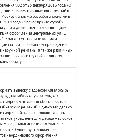
овления 902 от 25 декабря 2013 года «О
щении информационных конструкций в
 Москве», а так же разрабатываемыми в
и 2014 года «Москомархитектурой»
ектурно-художественным концепциям
епция оформления центральных улиц
.). Кратко, суть постановления и
ций состоит в поэтапном приведении
в наружной рекламы, а так же различных
мационных конструкций к единому
кому образу.
ормить вывеску с адресом Казалось бы
заурядная табличка-указатель, как
а с адресом не дает особого простора
зайнерских решений. Однако это далеко
, из адресной вывески можно сделать
альное украшение для фасада – плоское
ъемное, в зависимости от желания и
ностей. Существует множество
нтов неординарного оформления