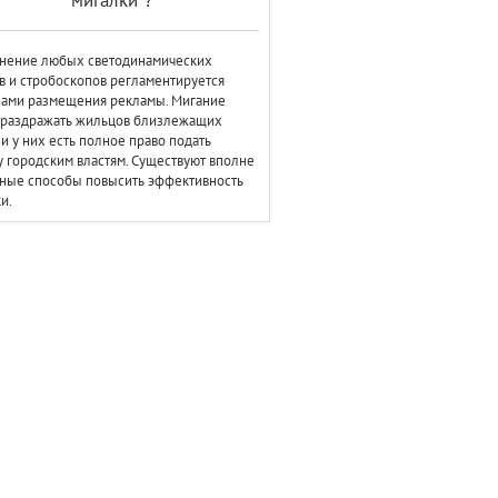
"мигалки"?
нение любых светодинамических
в и стробоскопов регламентируется
лами размещения рекламы. Мигание
 раздражать жильцов близлежащих
 и у них есть полное право подать
 городским властям. Существуют вполне
ные способы повысить эффективность
и.