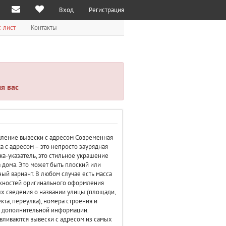
Вход
Регистрация
-лист
Контакты
я вас
ление вывески с адресом Современная
а с адресом – это непросто заурядная
ка-указатель, это стильное украшение
 дома. Это может быть плоский или
ый вариант. В любом случае есть масса
жностей оригинального оформления
х сведения о названии улицы (площади,
кта, переулка), номера строения и
 дополнительной информации.
вливаются вывески с адресом из самых