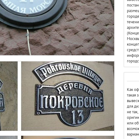
постан
разме
городе
течени
архит
(Конц
Москвы
концеп
средст
инфор
городс
Как оф
такая 
вывеск
для ди
не так
оригин
или об
возмож
вариа