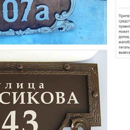
Приме
средст
прави
может
домов,
жалобу
легаль
вывеск