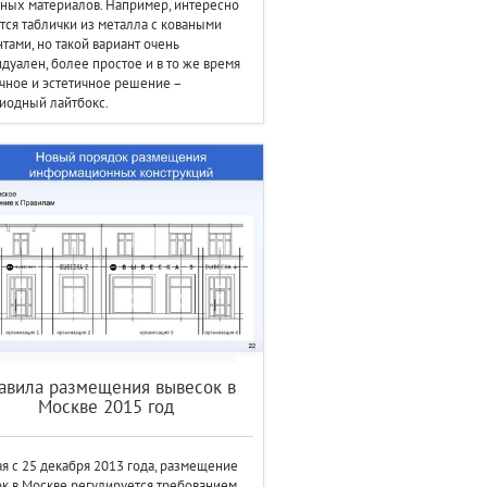
ных материалов. Например, интересно
тся таблички из металла с коваными
тами, но такой вариант очень
дуален, более простое и в то же время
чное и эстетичное решение –
иодный лайтбокс.
авила размещения вывесок в
Москве 2015 год
я с 25 декабря 2013 года, размещение
к в Москве регулируется требованием