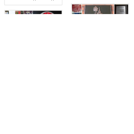
Вывеска тсж
Вывески тату салонов
Вывески турагентств фото
Вывеска чай кофе
Светодиодная вывеска цветы
Вывеска фотостудии