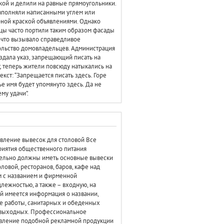
кой и делили на равные прямоугольники.
аполняли написанными углем или
ной краской объявлениями. Однако
цы часто портили таким образом фасады
 что вызывало справедливое
льство домовладельцев. Администрация
здала указ, запрещающий писать на
; теперь жители повсюду натыкались на
текст: “Запрещается писать здесь. Горе
чье имя будет упомянуто здесь. Да не
ему удачи”.
вление вывесок для столовой Все
иятия общественного питания
ельно должны иметь основные вывески
оловой, ресторанов, баров, кафе над
 с названием и фирменной
лежностью, а также – входную, на
й имеется информация о названии,
 работы, санитарных и обеденных
 выходных. Профессиональное
вление подобной рекламной продукции