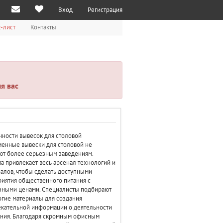
Вход
Регистрация
-лист
Контакты
я вас
ности вывесок для столовой
енные вывески для столовой не
ют более серьезным заведениям.
а привлекает весь арсенал технологий и
алов, чтобы сделать доступными
иятия общественного питания с
нными ценами. Специалисты подбирают
гие материалы для создания
кательной информации о деятельности
ния. Благодаря скромным офисным