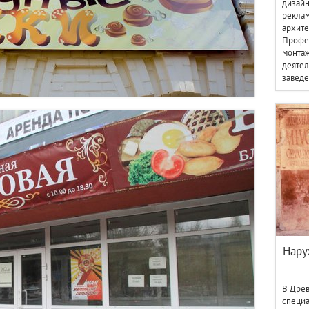
дизай
реклам
архите
Профес
монтаж
деятел
заведе
Нару
В Древ
специа