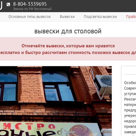
8-804-3339695
Звонок по РФ бесплатный
Основные типы вывесок
Вывески
Подсветка вывески
Прайс
вывески для столовой
Отмечайте вывески, которые вам нравятся
есплатно и быстро рассчитаем стоимость похожих вывесок дл
Особен
Соврем
уступа
Реклам
матери
предпр
умере
недоро
привле
заведе