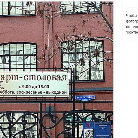
Чтобы 
фотогр
по тел
"конта