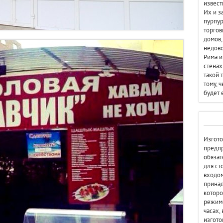
извест
Их и з
пурпур
торгов
домов,
недово
Рима и
стенах
такой 
тому, 
будет 
Изгото
предпр
обязат
для ст
входом
принад
которо
режиме
часах,
изгото