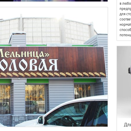
в любо
предпр
для ст
соотве
нормат
способ
потенц
Дл