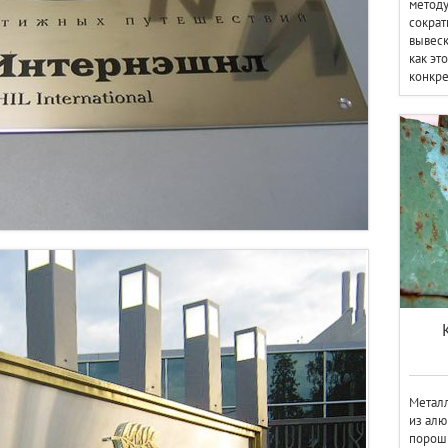
методу
сократ
вывеск
как эт
конкре
Металл
из ал
порош