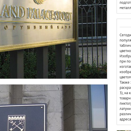
подгот
металл
Сегодн
популя
таблич
цветно
Изобра
при по
изгота
изобр
цветом
Также 
раскра
3), на
товарн
пиктог
латуни
разли
адреса