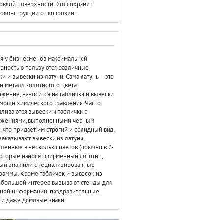
овкой поверхности. Это сохранит
оконструкции от коррозии.
я у бизнесменов максимальной
рностью пользуются различные
ки и вывески из латуни. Сама латунь – это
й металл золотистого цвета.
жение, наносится на таблички и вывески
мощи химического травления. Часто
вливаются вывески и таблички с
ажениями, выполненными черным
, что придает им строгий и солидный вид.
заказывают вывески из латуни,
шенные в несколько цветов (обычно в 2-
 которые наносят фирменный логотип,
ый знак или специализированные
раммы. Кроме табличек и вывесок из
 большой интерес вызывают стенды для
чной информации, поздравительные
 и даже домовые знаки.