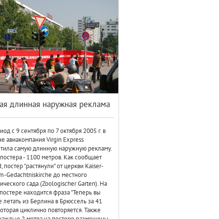
ая длинная наружная реклама
иод с 9 сентября по 7 октября 2005 г. в
е авиакомпания Virgin Express
тила самую длинную наружную рекламу.
постера - 1100 метров. Как сообщает
, постер "растянули" от церкви Kaiser-
m-Gedachtniskirche до местного
ического сада (Zoologischer Garten). На
постере находится фраза "Теперь вы
 летать из Берлина в Брюссель за 41
 которая циклично повторяется. Также
каждые 2 метра на постере размещены