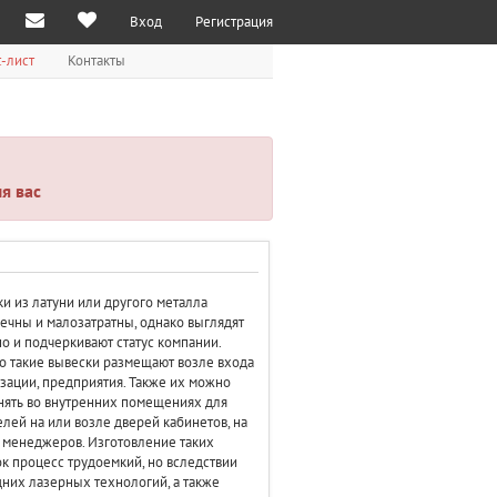
Вход
Регистрация
-лист
Контакты
я вас
и из латуни или другого металла
ечны и малозатратны, однако выглядят
о и подчеркивают статус компании.
 такие вывески размещают возле входа
зации, предприятия. Также их можно
ять во внутренних помещениях для
елей на или возле дверей кабинетов, на
 менеджеров. Изготовление таких
к процесс трудоемкий, но вследствии
них лазерных технологий, а также