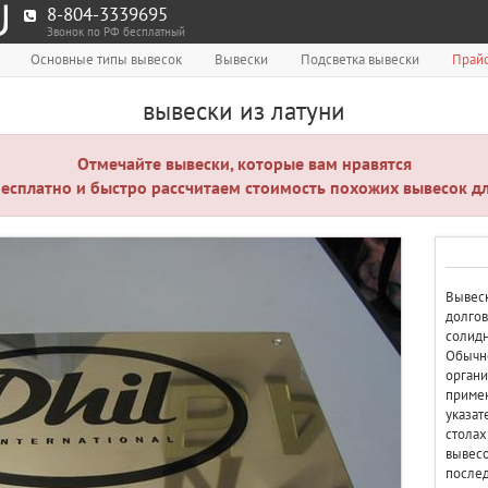
8-804-3339695
Звонок по РФ бесплатный
Основные типы вывесок
Вывески
Подсветка вывески
Прайс
вывески из латуни
Отмечайте вывески, которые вам нравятся
есплатно и быстро рассчитаем стоимость похожих вывесок дл
Вывеск
долгов
солидн
Обычно
органи
примен
указат
столах
вывесо
послед