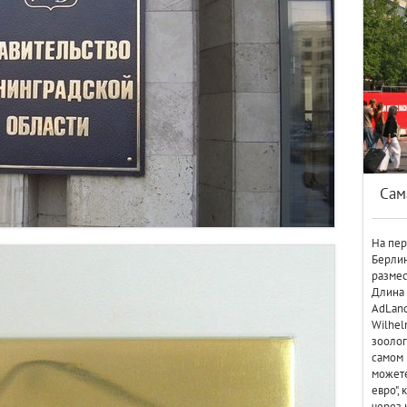
Сам
На пер
Берлин
размес
Длина 
AdLand
Wilhel
зоолог
самом 
можете
евро",
через 