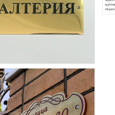
шутлив
пешех