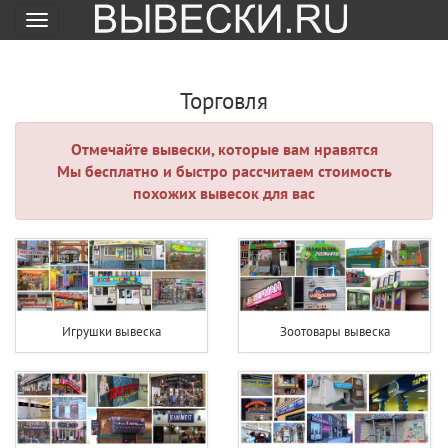
Меню
Торговля
Отмечайте вывески, которые вам нравятся
Мы бесплатно и быстро рассчитаем стоимость
похожих вывесок для вас
Игрушки вывеска
Зоотовары вывеска