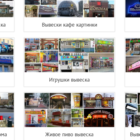
ска
Вывески кафе картинки
Игрушки вывеска
ома
Живое пиво вывеска
Выв