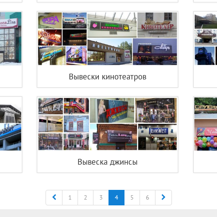
Вывески кинотеатров
Вывеска джинсы
Назад
Вперед
1
2
3
4
5
6