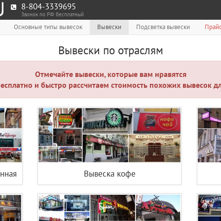
8-804-3339695
Звонок по РФ бесплатный
Основные типы вывесок
Вывески
Подсветка вывески
Прайс
Вывески по отраслям
Отмечайте вывески, которые вам нравятся
есплатно и быстро рассчитаем стоимость похожих вывесок дл
нная
Вывеска кофе