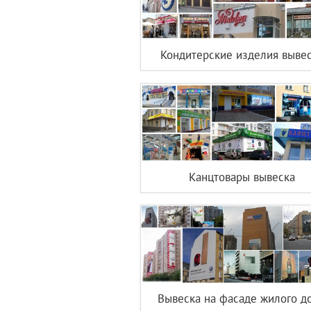
Кондитерские изделия выве
Канцтовары вывеска
Вывеска на фасаде жилого д